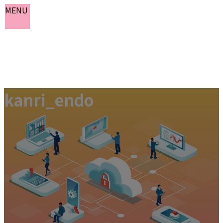
MENU
コ
ナ
kanri_endo
ン
ビ
ホーム
テ
ゲ
お知らせ
ン
ー
よくある質問
ツ
シ
会社概要
へ
ョ
お問い合わせ
ス
ン
キ
に
ッ
移
プ
動