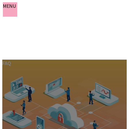
MENU
コ
ナ
FAQ
ン
ビ
テ
ゲ
ン
ー
ホーム
ツ
シ
お知らせ
へ
ョ
よくある質問
ス
ン
会社概要
キ
に
お問い合わせ
ッ
移
プ
動