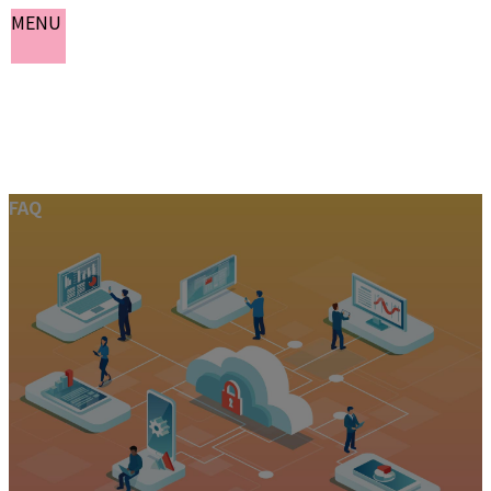
MENU
コ
ナ
FAQ
ン
ビ
ホーム
テ
ゲ
お知らせ
ン
ー
よくある質問
ツ
シ
会社概要
へ
ョ
お問い合わせ
ス
ン
キ
に
ッ
移
プ
動