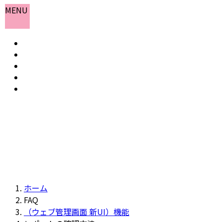
コ
ナ
MENU
ン
ビ
テ
ゲ
ホーム
ン
ー
お知らせ
ツ
シ
よくある質問
へ
ョ
会社概要
ス
ン
お問い合わせ
キ
に
ッ
移
プ
動
ホーム
FAQ
（ウェブ管理画面 新UI）機能