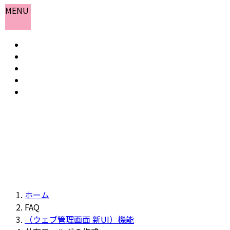
コ
ナ
MENU
ン
ビ
テ
ゲ
ホーム
ン
ー
お知らせ
ツ
シ
よくある質問
へ
ョ
会社概要
ス
ン
お問い合わせ
キ
に
ッ
移
プ
動
ホーム
FAQ
（ウェブ管理画面 新UI）機能