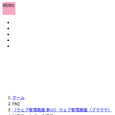
コ
ナ
MENU
ン
ビ
テ
ゲ
ホーム
ン
ー
お知らせ
ツ
シ
よくある質問
へ
ョ
会社概要
ス
ン
お問い合わせ
キ
に
ッ
移
プ
動
ホーム
FAQ
（ウェブ管理画面 新UI）ウェブ管理画面（ブラウザ）