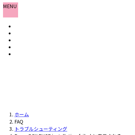
コ
ナ
MENU
ン
ビ
テ
ゲ
ホーム
ン
ー
お知らせ
ツ
シ
よくある質問
へ
ョ
会社概要
ス
ン
お問い合わせ
キ
に
ッ
移
プ
動
ホーム
FAQ
トラブルシューティング