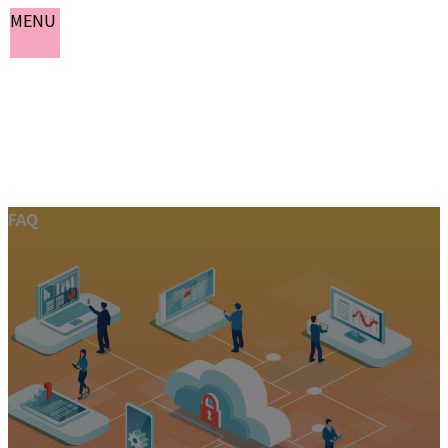
MENU
コ
ナ
FAQ
ン
ビ
テ
ゲ
ン
ー
ホーム
ツ
シ
お知らせ
へ
ョ
よくある質問
ス
ン
会社概要
キ
に
お問い合わせ
ッ
移
プ
動